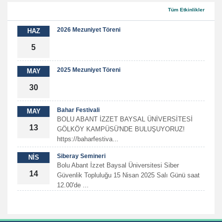
Tüm Etkinlikler
2026 Mezuniyet Töreni
HAZ
5
2025 Mezuniyet Töreni
MAY
30
Bahar Festivali
MAY
BOLU ABANT İZZET BAYSAL ÜNİVERSİTESİ
13
GÖLKÖY KAMPÜSÜ'NDE BULUŞUYORUZ!
https://baharfestiva...
Siberay Semineri
NİS
Bolu Abant İzzet Baysal Üniversitesi Siber
14
Güvenlik Topluluğu 15 Nisan 2025 Salı Günü saat
12.00'de ...